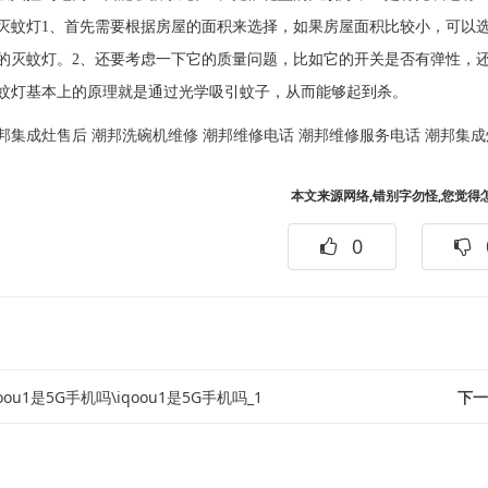
灭蚊灯1、首先需要根据房屋的面积来选择，如果房屋面积比较小，可以选
瓦的灭蚊灯。2、还要考虑一下它的质量问题，比如它的开关是否有弹性，
蚊灯基本上的原理就是通过光学吸引蚊子，从而能够起到杀。
邦集成灶售后
潮邦洗碗机维修
潮邦维修电话
潮邦维修服务电话
潮邦集成
本文来源网络,错别字勿怪,您觉得
0
qoou1是5G手机吗\iqoou1是5G手机吗_1
下一