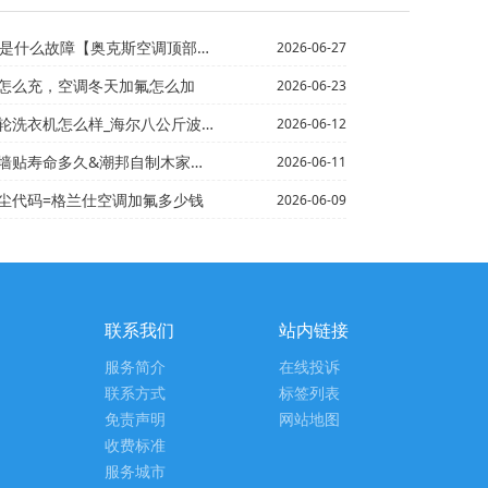
是什么故障【奥克斯空调顶部拆卸方法
2026-06-27
怎么充，空调冬天加氟怎么加
2026-06-23
_海尔八公斤波轮洗衣机特点介绍-海尔八公斤洗衣机尺寸介...
2026-06-12
久&潮邦自制木家具 营造淳朴有灵气的现代家居氛围
2026-06-11
尘代码=格兰仕空调加氟多少钱
2026-06-09
联系我们
站内链接
服务简介
在线投诉
联系方式
标签列表
免责声明
网站地图
收费标准
服务城市