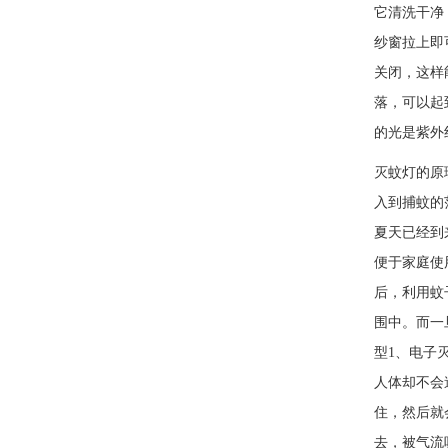
它清洗干净
纱窗拉上即
关闭，这样
落，可以起
的光是紫外
灭蚊灯的原
入到捕蚊
夏天已经到
便于家庭使
后，利用蚊
围中。而一
型1、电子
人体却不会
住，然后就
去，被气流