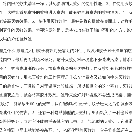
，将内部的蚊虫清除干净，以免影响到灭蚊灯的使用性能。3、在使用灭
可，这样能避免室外的蚊虫进入室内，能有效的将室内的蚊虫消灭。4、
能提高灭蚊效果。5、在使用灭蚊灯时，最好是将它摆放在桌面上，这样
到更佳的灭蚊效果。但要注意的是，需将它放在孩子触碰不到的地方，以
线吗的介绍就到这|
理是什么 原理是利用蚊子喜欢对光靠近的习性，以及和蚊子对于温度的
的范围中，最后再将其脱水致死。这种灭蚊灯对环境也不会造成污
来了，蚊虫也渐渐多起来，很多家庭会购买灭蚊灯，而灭蚊灯有各种各样
用的灭蚊灯，那么灭蚊灯的工作原理是什么？消费者又该如何挑选灭蚊灯
子的趋光性，而且蚊子对于温度比较敏感，所以根据它的这个喜好，灭蚊
旦捕获之后，就会将其脱水致死。这种灭蚊灯对环境也不会造成污染，捕
灭蚊灯，能够放出耀眼的光芒，从而能够吸引蚊子，蚊子进去之后你就会
造成任何的伤害。2、还有一种是粘捕型的灭蚊灯，里面钻入了一种凝胶
会慢慢等死，同时它还能够捕杀其它的飞虫。3、气流型的灭蚊灯，它是
吸入撞到电网上就能够被杀死。4、光催化型的灭蚊灯，它是将光线还有