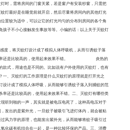
蚊灯时，需将房间的门窗关紧，若是窗户有安装纱窗，只需把
灭蚊灯最好是在睡觉前就开启，然后尽量将房间内的其他灯光
的位置较为适中，可以让它的灯光均匀的分布到房间的各个角
免孩子不小心接触发生事故等等。小编的话：以上关于灭蚊灯
敏感度，将灭蚊灯设计成了模拟人体呼吸机，从而引诱蚊子落
染，捕杀率还是比较高的，使用起来效果不错。 炎热的
的款式，用途也是不同的。比如说有户外使用的灭蚊灯，也有
？一、灭蚊灯的工作原理是什么灭蚊灯的原理就是打开光之
灯设计成了模拟人体呼吸，从而能够引诱蚊子落入到捕蚊的范
杀率还是比较高的，使用起来效果不错。二、灭蚊灯有哪些类
发现听到啪的一声，其实就是被电压电死了，这种高电压对于
剂，发出的是紫外光，一旦蚊子被吸引飞进灯体内，就会被粘
通过风力学的原理，也能发出紫外光，从而能够将蚊子吸引过
二氧化碳有机结合在一起，是一种比较环保的产品。三、消费