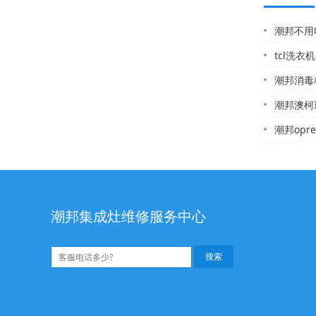
潮邦不用电
tcl洗衣
潮邦消毒柜维
潮邦澳柯玛热水器售
潮邦opreliv
潮邦集成灶维修服务中心