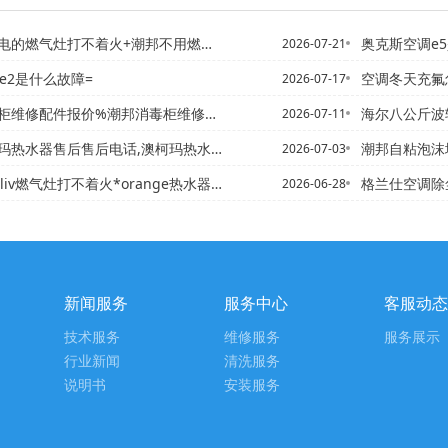
的燃气灶打不着火+潮邦不用燃气灶的原因
奥克斯空调e5
2026-07-21
机e2是什么故障=
空调冬天充氟
2026-07-17
修配件报价%潮邦消毒柜维修配件报价表官方发布
海尔八公斤波轮洗衣机怎么样
2026-07-11
后售后电话,澳柯玛热水器售后维修网点&澳柯玛热水器维修电话浏阳...
潮邦自粘泡沫墙贴寿命多
2026-07-03
燃气灶打不着火*orange热水器售后电话,美的热水器售后电话...
格兰仕空调除
2026-06-28
新闻服务
服务中心
客服动态
技术服务
维修服务
服务展示
行业新闻
清洗服务
说明书
安装服务