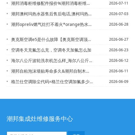
潮邦消毒柜维修配件报价%潮邦消毒柜维修配件报价表官方发布
2026-07-11
潮邦澳柯玛热水器售后售后电话,澳柯玛热水器售后维修网点&澳柯玛热水器维修电话浏阳...
2026-07-03
潮邦opreliv燃气灶打不着火*orange热水器售后电话,美的热水器售后电话...
2026-06-28
奥克斯空调e5是什么故障【奥克斯空调顶部拆卸方法
2026-06-27
空调冬天充氟怎么充，空调冬天加氟怎么加
2026-06-23
海尔八公斤波轮洗衣机怎么样_海尔八公斤波轮洗衣机特点介绍-海尔八公斤洗衣机尺寸介...
2026-06-12
潮邦自粘泡沫墙贴寿命多久&潮邦自制木家具 营造淳朴有灵气的现代家居氛围
2026-06-11
格兰仕空调除尘代码=格兰仕空调加氟多少钱
2026-06-09
潮邦集成灶维修服务中心