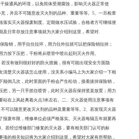
放在干燥通风的环境，以免筒体受潮腐蚀，影响灭火器正常使
补充，并且不可随意改灭火剂的品种、重量等等。5、一旦检查
格落实灭火器报废制度。定期做水压试验，合格者方可继续便
期及日常存放注意事项就为大家介绍到这里，希望对.
掉保险销，用手拉住拉环，用力往外拉就可以把保险销拉掉；
；最后用力按下压把，干粉将从喷管中喷出起到灭火作用。
若没有做到很好好的防火措施，很有可能出现安全方面隐
太清楚灭火器该怎么使用，没关系小编马上为大家介绍一下相
下颠倒几次，此时里面的干粉会产生松动，接着拔掉保险销，
压把，另一只手抓住喷管，此时灭火器应保持竖直放置；用力
要站在上风处离着火点3米左右。二、灭火器使用注意事项有
，不可以随意更改灭火剂的品种及重量等等。2、若发现灭火器
了报废年限，维修单位必须严格落实。灭火器每隔五年就要再
3、若经过维修部门修复的灭火器，要有相关部门认可的标
事项的相关知识将为大家介绍到这里，希望对大家有所帮助，