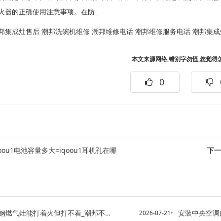
火器的正确使用注意事项。在防_
邦集成灶售后
潮邦洗碗机维修
潮邦维修电话
潮邦维修服务电话
潮邦集成
本文来源网络,错别字勿怪,您觉得
0
qoou1电池容量多大=iqoou1耳机孔在哪
下一
气灶能打着火但打不着_潮邦不锈钢燃气灶有一边不着火
安装中央空调的注意事项-
2026-07-21