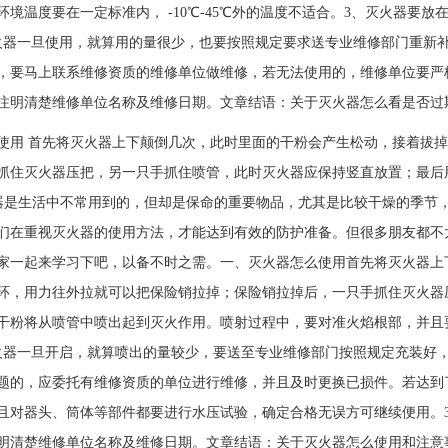
环境温度要在一定标准内， -10℃-45℃外的温度不适合。3、灭火器要
火器一旦使用，就算用的量很少，也要按照规定要求送专业维修部门重新
，要马上联系维修资质的维修单位做维修，若无法使用的，维修单位要严
注明清楚维修单位名称及维修日期。文章结语：关于灭火器怎么看是否过
使用 首先将灭火器上下颠倒几次，此时里面的干粉会产生松动，接着拔
手抓住灭火器压把，另一只手抓住喷管，此时灭火器应保持竖直放置
活中不常用到的，但却是保命的重要物品，尤其是比较干燥的季节，
们在重视灭火器的使用方法，才能达到有效的防护准备。但很多朋友都不
家一起来学习下吧，以备不时之需。一、灭火器怎么使用首先将灭火器上
环，用力往外拉就可以把保险销拉掉；保险销拉掉后，一只手抓住灭火器
干粉将从喷管中喷出起到灭火作用。喷射过程中，要对准火焰根部，并且
火器一旦开启，就算喷出的量较少，要送至专业维修部门按照规定充装好
题的，应委托有维修资质的单位进行维修，并且及时更换已损件。若达到
且对器头、筒体等部件都要进行水压试验，确定合格无误方可继续便用。
明清楚维修单位名称及维修日期。文章结语：关于灭火器怎么使用和注意