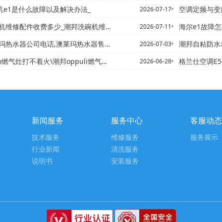
衣机e1是什么故障以及解决办法_
空调定频与变频
2026-07-17
修配件收费多少_潮邦洗碗机维修配件收费多少钱最新报价
海尔e1故障怎么维修_海尔
2026-07-11
司电话,澳莱玛热水器售后服务电话#澳柯玛热水器客服地址电话,澳...
潮邦自粘防水卷材施
2026-07-03
燃气灶打不着火\潮邦oppuli燃气灶打不着火
格兰仕空调E5有什么故
2026-06-28
新闻服务
服务中心
客服动态
技术服务
维修服务
服务展示
行业新闻
清洗服务
说明书
安装服务